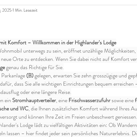
g. 2025
1 Min. Lesezeit
 mit Komfort – Willkommen in der Highlander's Lodge
Wohnmobil unterwegs zu sein, eröffnet unzählige Möglichkeiten, 
 neue Orte zu entdecken. Wenn Sie dabei nicht auf Komfort ve
dge
 genau das Richtige für Sie.
n Parkanlage 
(B)
 gelegen, erwarten Sie zehn grosszügige und gepfl
 dafür, dass Sie alle wichtigen Einrichtungen bequem erreichen –
usflug oder eine längere Reise.
n ein 
Stromhauptverteiler
, eine 
Frischwasserzufuhr
 sowie eine 
f
usche und WC
, die Ihnen zusätzlichen Komfort während Ihres Auf
 versorgt und können Ihre Zeit im Freien unbeschwert geniessen
ander's Lodge lädt zu vielfältigen Aktivitäten ein: Ob Wandern
ln lassen – hier findet jeder sein persönliches Naturerlebnis. D