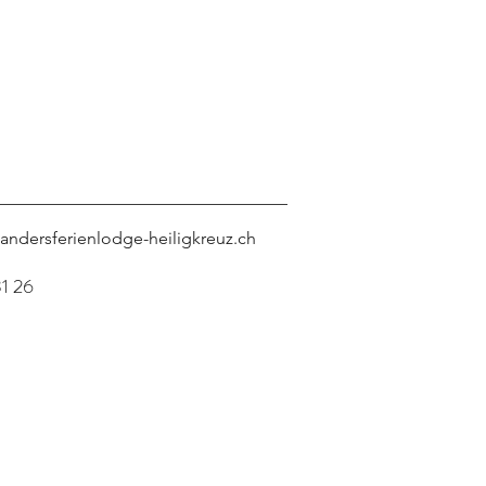
landersferienlodge-
heiligkreuz.ch
31 26